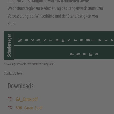
Fungizid zur Bekämpfung von Pilzkrankheiten sowie
Wachstumsregler zur Reduzierung des Längenwachstums, zur
Verbesserung der Winterhärte und der Standfestigkeit von
Raps.
Schaderreger
Wachstumsregler
Phoma
** = eingeschränkte Wirksamkeit möglich!
Quelle: LfL Bayern
Downloads
GA_Carax.pdf
SDB_Carax-2.pdf