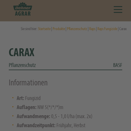
Sie sind hier:
Startseite
|
Produkte
|
Pflanzenschutz
|
Raps
|
Raps Fungizide
| Carax
CARAX
Pflanzenschutz
BASF
Informationen
Art:
Fungizid
Auflagen:
NW 5(*/*/*)m
Aufwandmenge:
0,5 - 1,0 l/ha (max. 2x)
Aufwandzeitpunkt:
Frühjahr, Herbst