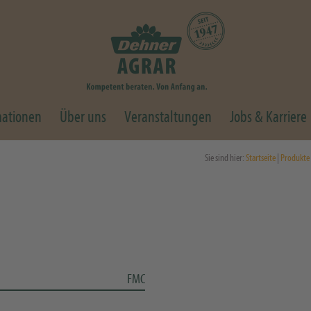
mationen
Über uns
Veranstaltungen
Jobs & Karriere
Sie sind hier:
Startseite
|
Produkte
FMC