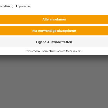
icklers und Schalenwickler-Arten an Kernobst, des Kartoffelkäfers an Kar