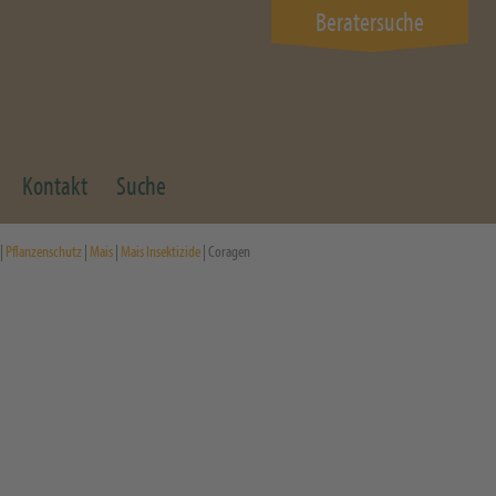
Beratersuche
Kontakt
Suche
|
Pflanzenschutz
|
Mais
|
Mais Insektizide
| Coragen