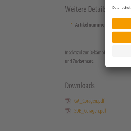
Weitere Details
Artikelnummer:
108555
Insektizid zur Bekämpfung des Apfelw
und Zuckermais.
Downloads
GA_Coragen.pdf
SDB_Coragen.pdf