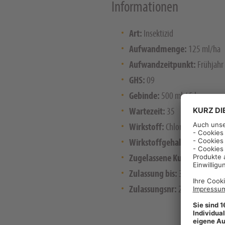
Informationen
Art:
Insektizid
Aufwandmenge:
125 ml/ha
Aufwandzeitpunkt:
Frühjahr
GHS:
09
Gebinde:
500 ml / 5 l
Wartezeit:
35
Wirkstoff:
Chlorantraniliprol
Wirkstoffgehalt:
200 g/l
Zugelassene Kulturen:
Mais
Zulassung bis:
31.12.2025
Zulassungsnr:
26336-00