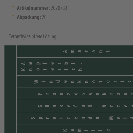
Artikelnummer:
2020733
Abpackung:
20 l
Terbuthylazinfreie Lösung
Amarant
Ampferbl.
Knöterich
Windenknöteric
Franzosenkrau
Gänsefuß-Arte
Spreizende Mel
Kamille