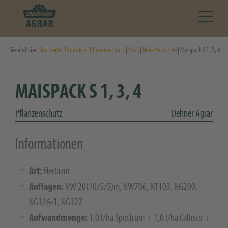
Sie sind hier:
Startseite
|
Produkte
|
Pflanzenschutz
|
Mais
|
Mais Herbizide
| Maispack S 1, 3, 4
MAISPACK S 1, 3, 4
Pflanzenschutz
Dehner Agrar
Informationen
Art:
Herbizid
Auflagen:
NW 20(10/5/5)m, NW706, NT103, NG200,
NG326-1, NG327
Aufwandmenge:
1,0 l/ha Spectrum + 1,0 l/ha Callisto +