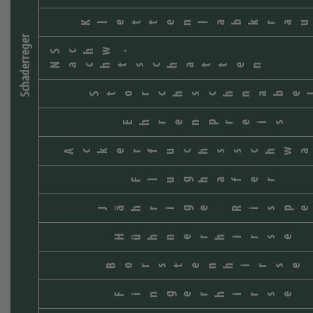
Klettenlabkrau
Schaderreger
Schw.
Nachtschatten
Storchschnabe
Ehrenpreis
Ackerfuchsschwa
Flughafer
Jährige Rispe
Hühnerhirse
Borstenhirse
Fingerhirse