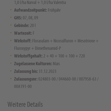
1,0 l/ha Narval + 1,0 l/ha Valentia
Aufwandzeitpunkt:
Frühjahr
GHS:
07, 08, 09
Gebinde:
20 l
Wartezeit:
F
Wirkstoff:
Florasulam + Nicosulfuron + Mesotrione +
Fluroxypyr + Dimethenamid-P
Wirkstoffgehalt:
2 + 40 + 100 + 100 + 720
Zugelassene Kulturen:
Mais
Zulassung bis:
31.12.2023
Zulassungsnr:
024803-00 / 044660-00 / 007958-63 /
00A191-00
Weitere Details