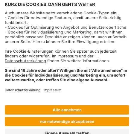
Informationen
Impressum
Datenschutzhinweise
AGB und Widerrufsbelehrung
Dehner Unternehmen
Cookie-Einstellungen
Dehner Agrar GmbH & Co. KG
Donauwörther Str. 3-5
86641
Rain
Telefon
09090 / 77 72 72
Fax
09090 / 77 73 91
agrar@dehner.de