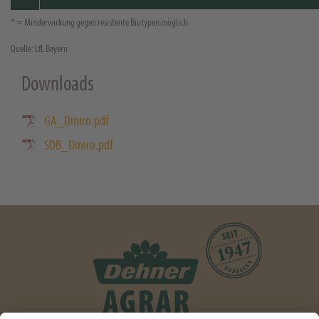
* = Minderwirkung gegen resistente Biotypen möglich
Quelle: LfL Bayern
Downloads
GA_Diniro.pdf
SDB_Diniro.pdf