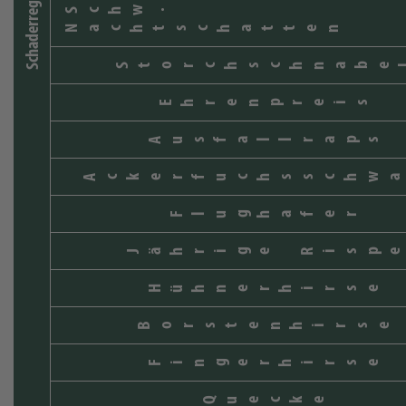
Schaderreger
Schw.
Nachtschatten
Storchschnabe
Ehrenpreis
Ausfallraps
Ackerfuchsschwa
Flughafer
Jährige Rispe
Hühnerhirse
Borstenhirse
Fingerhirse
Quecke