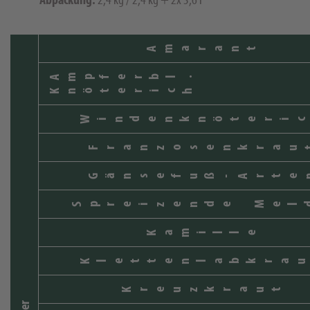
Amarant
Ampferbl.
Knöterich
Windenknöteric
Franzosenkrau
Gänsefuß-Arte
Spreizende Mel
Kamille
Klettenlabkrau
Kreuzkraut