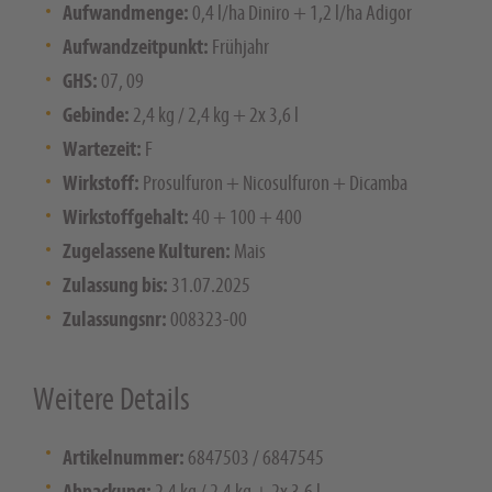
Aufwandmenge:
0,4 l/ha Diniro + 1,2 l/ha Adigor
Aufwandzeitpunkt:
Frühjahr
GHS:
07, 09
Gebinde:
2,4 kg / 2,4 kg + 2x 3,6 l
Wartezeit:
F
Wirkstoff:
Prosulfuron + Nicosulfuron + Dicamba
Wirkstoffgehalt:
40 + 100 + 400
Zugelassene Kulturen:
Mais
Zulassung bis:
31.07.2025
Zulassungsnr:
008323-00
Weitere Details
Artikelnummer:
6847503 / 6847545
Abpackung:
2,4 kg / 2,4 kg + 2x 3,6 l