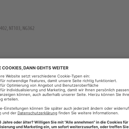
402, NT103, NG362
esotrione