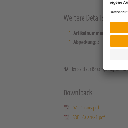
Weitere Details
Artikelnummer:
134791
Abpackung:
5 l
NA-Herbizid zur Bekämpfung von Unkr
Downloads
GA_Calaris.pdf
SDB_Calaris-1.pdf