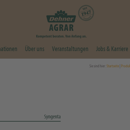
mationen
Über uns
Veranstaltungen
Jobs & Karriere
Sie sind hier:
Startseite
|
Produ
Syngenta