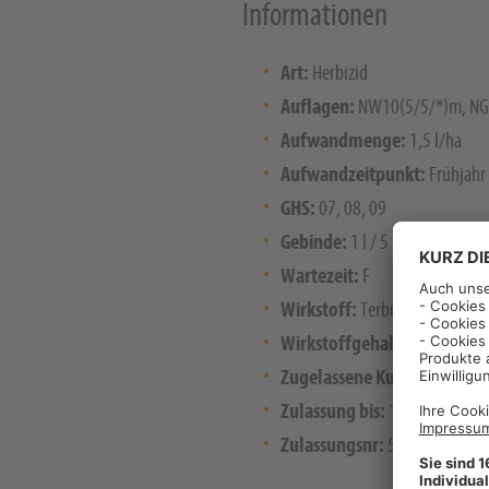
Informationen
Art:
Herbizid
Auflagen:
NW10(5/5/*)m, NG
Aufwandmenge:
1,5 l/ha
Aufwandzeitpunkt:
Frühjahr
GHS:
07, 08, 09
Gebinde:
1 l / 5 l / 20 l
Wartezeit:
F
Wirkstoff:
Terbuthylazin + M
Wirkstoffgehalt:
330 + 70
Zugelassene Kulturen:
Mais
Zulassung bis:
12/2025
Zulassungsnr:
5692-00