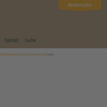
Beratersuche
Kontakt
Suche
kte
|
Pflanzenschutz
|
Mais
|
Mais Herbizide
| Calaris