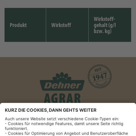
Wirkstoff-
Produkt
Wirkstoff
gehalt (g/l
bzw. kg)