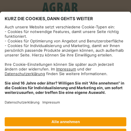
Informationen
Impressum
Datenschutzhinweise
AGB und Widerrufsbelehrung
Dehner Unternehmen
Cookie-Einstellungen
Dehner Agrar GmbH & Co. KG
Donauwörther Str. 3-5
86641
Rain
Telefon
09090 / 77 72 72
Fax
09090 / 77 73 91