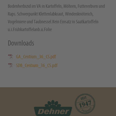
Bodenherbizid im VA in Kartoffeln, Möhren, Futtererbsen und
Raps. Schwerpunkt Klettenlabkraut, Windenknöterich,
Vogelmiere und Taubnessel.Kein Einsatz in Saatkartoffeln
u.i.Frühkartoffelanb.u.Folie
Downloads
GA_Centium_36_CS.pdf
SDB_Centium_36_CS.pdf