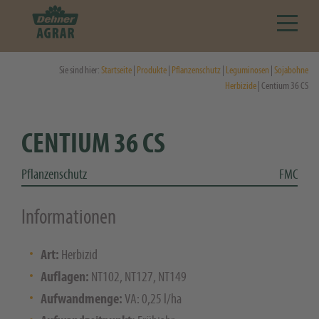
Sie sind hier:
Startseite
|
Produkte
|
Pflanzenschutz
|
Leguminosen
|
Sojabohne
Herbizide
| Centium 36 CS
CENTIUM 36 CS
Pflanzenschutz
FMC
Informationen
Art:
Herbizid
Auflagen:
NT102, NT127, NT149
Aufwandmenge:
VA: 0,25 l/ha