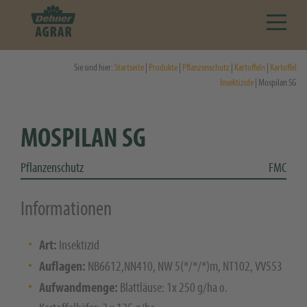
Sie sind hier:
Startseite
|
Produkte
|
Pflanzenschutz
|
Kartoffeln
|
Kartoffel
Insektizide
| Mospilan SG
MOSPILAN SG
Pflanzenschutz
FMC
Informationen
Art:
Insektizid
Auflagen:
NB6612,NN410, NW 5(*/*/*)m, NT102, VV553
Aufwandmenge:
Blattläuse: 1x 250 g/ha o.