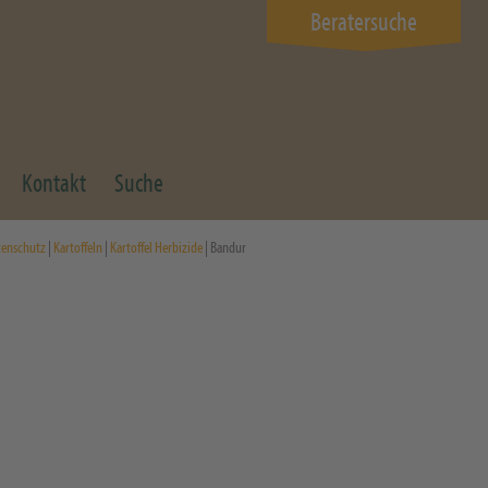
Beratersuche
Kontakt
Suche
zenschutz
|
Kartoffeln
|
Kartoffel Herbizide
| Bandur