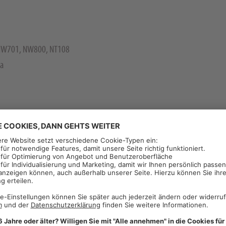
NW701, NW800, NT108
ha
ffel, Leguminosen,