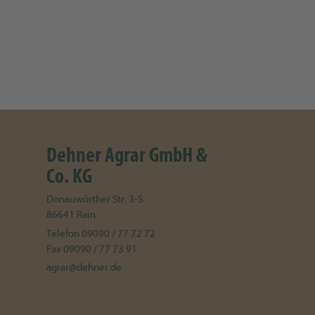
Dehner Agrar GmbH &
Co. KG
Donauwörther Str. 3-5
86641
Rain
Telefon
09090 / 77 72 72
Fax
09090 / 77 73 91
agrar@dehner.de