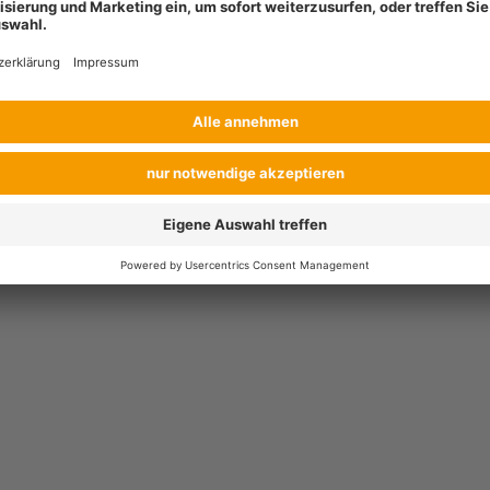
räsern und Unkräutern in Kartoffeln Ackerbohnen, Futtererbsen, Sonn