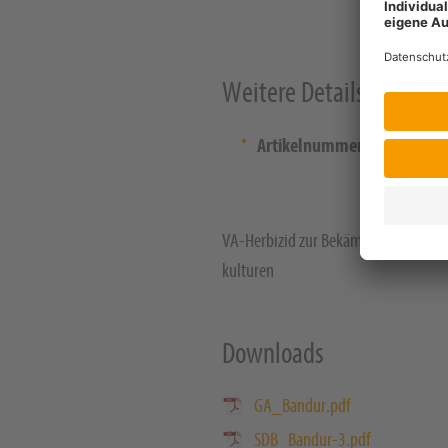
Weitere Details
Artikelnummer:
101394
VA-Herbizid zur Bekämpfung von Ung
kulturen
Downloads
GA_Bandur.pdf
SDB_Bandur-3.pdf