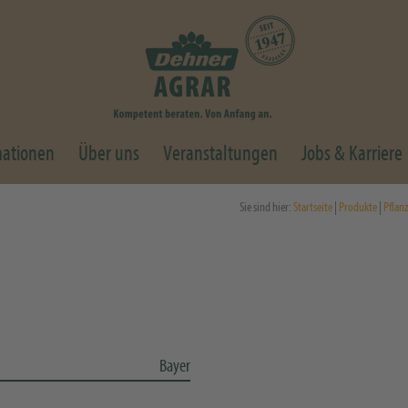
mationen
Über uns
Veranstaltungen
Jobs & Karriere
Sie sind hier:
Startseite
|
Produkte
|
Pflan
Bayer