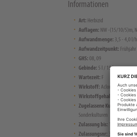
Informationen
Art:
Herbizid
Auflagen:
NW -(15/10/5)m, 
Aufwandmenge:
3,5 - 4,0 l/
Aufwandzeitpunkt:
Frühjahr
GHS:
08, 09
Gebinde:
5 l / 15 l
Wartezeit:
F
Wirkstoff:
Aclonifen
Wirkstoffgehalt:
600
Zugelassene Kulturen:
Karto
Sonderkulturen
Zulassung bis:
10/2027
Zulassungsnr:
34145-00