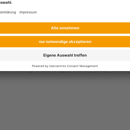
terielle Schaderreger an Kartoffel Hopfen, Weinreben, Kernobst, Steinobs