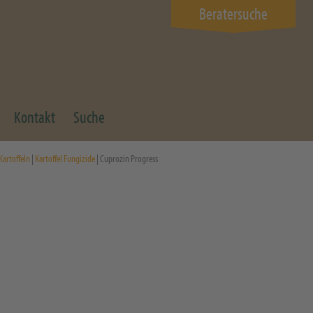
Beratersuche
Kontakt
Suche
Kartoffeln
|
Kartoffel Fungizide
| Cuprozin Progress