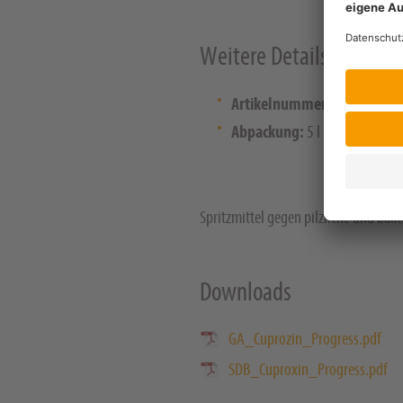
Weitere Details
Artikelnummer:
756544
Abpackung:
5 l
Spritzmittel gegen pilzliche und bak
Downloads
GA_Cuprozin_Progress.pdf
SDB_Cuproxin_Progress.pdf