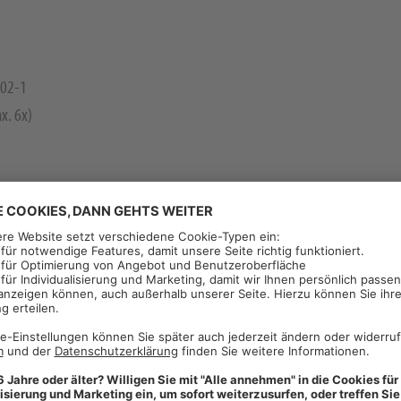
602-1
x. 6x)
ffel, Sonderkulturen