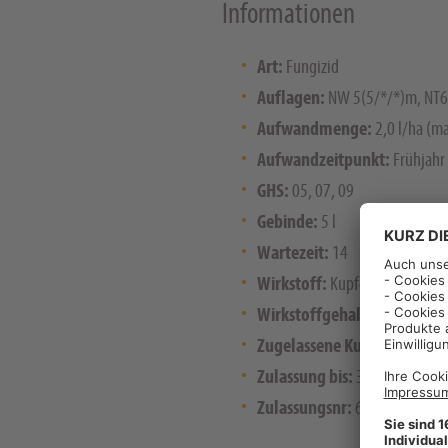
Informationen
Art:
Fungizid
Auflagen:
NW 5(5/*/*)m, NT
Aufwandmenge:
2,0 l/ha (ma
Aufwandzeitpunkt:
Frühjahr
GHS:
05, 07, 09
Gebinde:
5 l
Wartezeit:
14
Wirkstoff:
Kupferhydroxid
Wirkstoffgehalt:
383
Zugelassene Kulturen:
Karto
Zulassung bis:
30.09.2025
Zulassungsnr:
6895-00