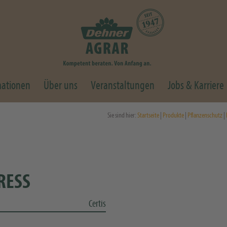
mationen
Über uns
Veranstaltungen
Jobs & Karriere
Sie sind hier:
Startseite
|
Produkte
|
Pflanzenschutz
|
RESS
Certis