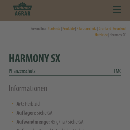
Sie sind hier:
Startseite
|
Produkte
|
Pflanzenschutz
|
Grünland
|
Grünland
Herbizide
| Harmony SX
HARMONY SX
Pflanzenschutz
FMC
Informationen
Art:
Herbizid
Auflagen:
siehe GA
Aufwandmenge:
45 g/ha / siehe GA