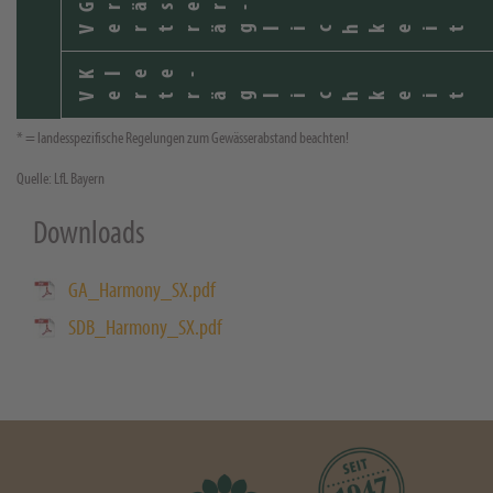
Gräser-
Verträglichkeit
Klee-
Verträglichkeit
* = landesspezifische Regelungen zum Gewässerabstand beachten!
Quelle: LfL Bayern
Downloads
GA_Harmony_SX.pdf
SDB_Harmony_SX.pdf