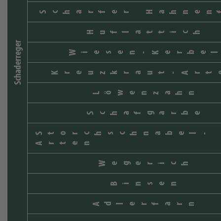
Scharfer Hahnen
Huflattich
Schaderreger
Wiesen-Kerbel
Kreuzkraut-Art
Löwenzahn
Schafgarbe
Storchschnabel-
Arten
Wegerich
Binsen
Adlerfarn