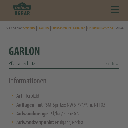
Sie sind hier:
Startseite
|
Produkte
|
Pflanzenschutz
|
Grünland
|
Grünland Herbizide
| Garlon
GARLON
Pflanzenschutz
Corteva
Informationen
Art:
Herbizid
Auflagen:
mit PSM-Spritze: NW 5(*/*/*)m, NT103
Aufwandmenge:
2 l/ha / siehe GA
Aufwandzeitpunkt:
Frühjahr, Herbst