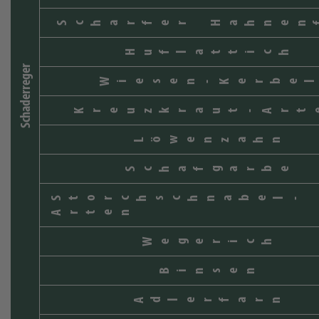
Scharfer Hahnen
Huflattich
Schaderreger
Wiesen-Kerbel
Kreuzkraut-Art
Löwenzahn
Schafgarbe
Storchschnabel-
Arten
Wegerich
Binsen
Adlerfarn