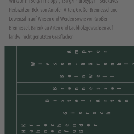
Wirkstoff: 150 g/l Triclopyr, 150 g/l Fluroxypyr – Selektives
Herbizid zur Bek. von Ampfer-Arten, Großer Brennessel und
Löwenzahn auf Wiesen und Weiden sowie von Großer
Brennessel, Bärenklau Arten und Laubholzgewächsen auf
landw. nicht genutzten Grasflächen
Ampfer
Wiesen-Bärenkl
Beinwell
Brennessel
Distel-Arten
Giersch
Kriechender
Hahnenfuß