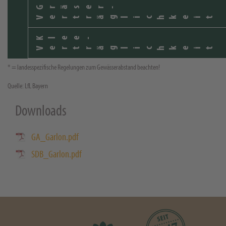
Gräser-
Verträglichkeit
Klee-
Verträglichkeit
* = landesspezifische Regelungen zum Gewässerabstand beachten!
Quelle: LfL Bayern
Downloads
GA_Garlon.pdf
SDB_Garlon.pdf