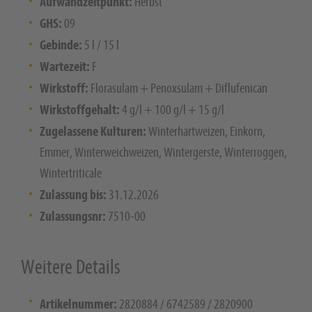
Aufwandzeitpunkt:
Herbst
GHS:
09
Gebinde:
5 l / 15 l
Wartezeit:
F
Wirkstoff:
Florasulam + Penoxsulam + Diflufenican
Wirkstoffgehalt:
4 g/l + 100 g/l + 15 g/l
Zugelassene Kulturen:
Winterhartweizen, Einkorn,
Emmer, Winterweichweizen, Wintergerste, Winterroggen,
Wintertriticale
Zulassung bis:
31.12.2026
Zulassungsnr:
7510-00
Weitere Details
Artikelnummer:
2820884 / 6742589 / 2820900