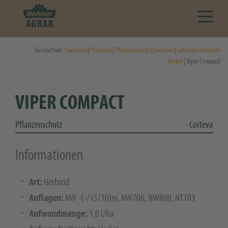
Sie sind hier:
Startseite
|
Produkte
|
Pflanzenschutz
|
Getreide
|
Getreide Herbizide
Herbst
| Viper Compact
VIPER COMPACT
Pflanzenschutz
Corteva
Informationen
Art:
Herbizid
Auflagen:
NW -(-/15/10)m, NW706, NW800, NT103
Aufwandmenge:
1,0 l/ha