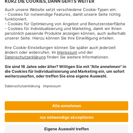
Informationen
Impressum
Datenschutzhinweise
AGB und Widerrufsbelehrung
Dehner Unternehmen
Cookie-Einstellungen
Dehner Agrar GmbH & Co. KG
Donauwörther Str. 3-5
86641
Rain
Telefon
09090 / 77 72 72
Fax
09090 / 77 73 91
agrar@dehner.de