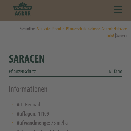
Sie sind hier:
Startseite
|
Produkte
|
Pflanzenschutz
|
Getreide
|
Getreide Herbizide
Herbst
| Saracen
SARACEN
Pflanzenschutz
Nufarm
Informationen
Art:
Herbizid
Auflagen:
NT109
Aufwandmenge:
75 ml/ha