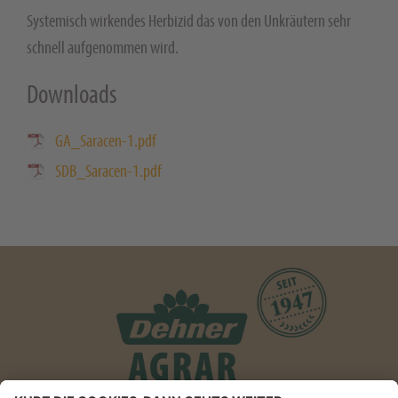
Systemisch wirkendes Herbizid das von den Unkräutern sehr
schnell aufgenommen wird.
Downloads
GA_Saracen-1.pdf
SDB_Saracen-1.pdf