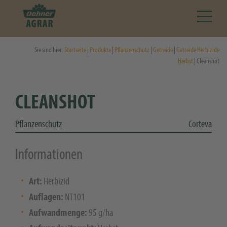
Sie sind hier:
Startseite
|
Produkte
|
Pflanzenschutz
|
Getreide
|
Getreide Herbizide
Herbst
| Cleanshot
CLEANSHOT
Pflanzenschutz
Corteva
Informationen
Art:
Herbizid
Auflagen:
NT101
Aufwandmenge:
95 g/ha