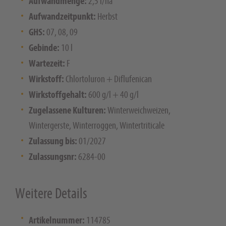
Aufwandmenge:
2,5 l/ha
Aufwandzeitpunkt:
Herbst
GHS:
07, 08, 09
Gebinde:
10 l
Wartezeit:
F
Wirkstoff:
Chlortoluron + Diflufenican
Wirkstoffgehalt:
600 g/l + 40 g/l
Zugelassene Kulturen:
Winterweichweizen,
Wintergerste, Winterroggen, Wintertriticale
Zulassung bis:
01/2027
Zulassungsnr:
6284-00
Weitere Details
Artikelnummer:
114785