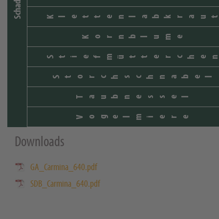
Klettenlabkrau
Kornblume
Stiefmütterche
Storchschnabel
Taubnessel
Vogelmiere
Downloads
GA_Carmina_640.pdf
SDB_Carmina_640.pdf