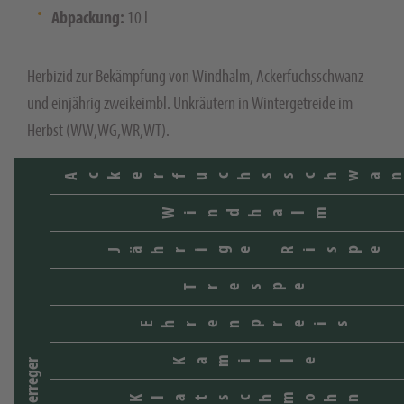
Abpackung:
10 l
Herbizid zur Bekämpfung von Windhalm, Ackerfuchsschwanz
und einjährig zweikeimbl. Unkräutern in Wintergetreide im
Herbst (WW,WG,WR,WT).
Ackerfuchsschwa
Windhalm
Jährige Rispe
Trespe
Ehrenpreis
Kamille
Schaderreger
Klatschmohn