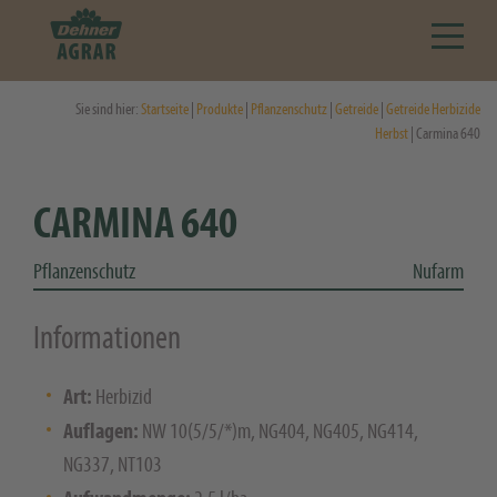
Sie sind hier:
Startseite
|
Produkte
|
Pflanzenschutz
|
Getreide
|
Getreide Herbizide
Herbst
| Carmina 640
CARMINA 640
Pflanzenschutz
Nufarm
Informationen
Art:
Herbizid
Auflagen:
NW 10(5/5/*)m, NG404, NG405, NG414,
NG337, NT103