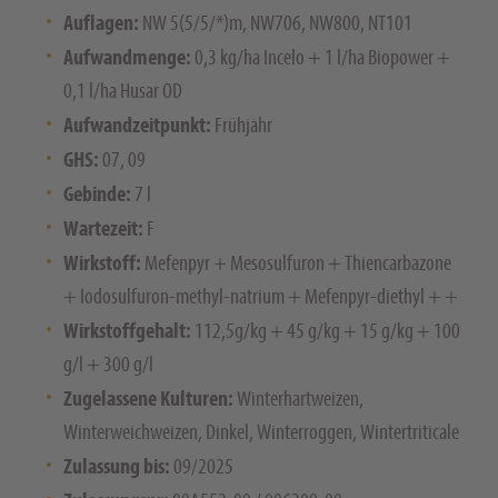
Auflagen:
NW 5(5/5/*)m, NW706, NW800, NT101
Aufwandmenge:
0,3 kg/ha Incelo + 1 l/ha Biopower +
0,1 l/ha Husar OD
Aufwandzeitpunkt:
Frühjahr
GHS:
07, 09
Gebinde:
7 l
Wartezeit:
F
Wirkstoff:
Mefenpyr + Mesosulfuron + Thiencarbazone
+ Iodosulfuron-methyl-natrium + Mefenpyr-diethyl + +
Wirkstoffgehalt:
112,5g/kg + 45 g/kg + 15 g/kg + 100
g/l + 300 g/l
Zugelassene Kulturen:
Winterhartweizen,
Winterweichweizen, Dinkel, Winterroggen, Wintertriticale
Zulassung bis:
09/2025