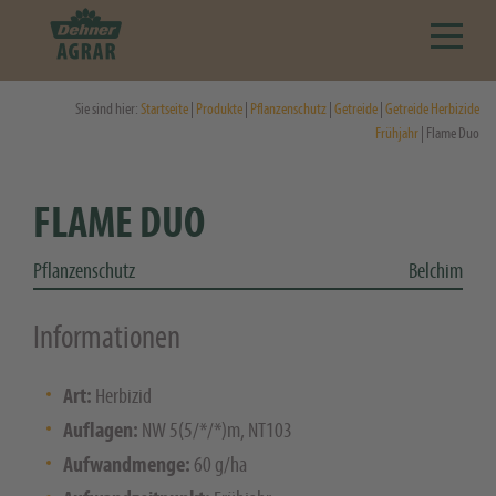
Sie sind hier:
Startseite
|
Produkte
|
Pflanzenschutz
|
Getreide
|
Getreide Herbizide
Frühjahr
| Flame Duo
FLAME DUO
Pflanzenschutz
Belchim
Informationen
Art:
Herbizid
Auflagen:
NW 5(5/*/*)m, NT103
Aufwandmenge:
60 g/ha