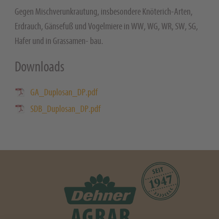
Gegen Mischverunkrautung, insbesondere Knöterich-Arten,
Erdrauch, Gänsefuß und Vogelmiere in WW, WG, WR, SW, SG,
Hafer und in Grassamen- bau.
Downloads
GA_Duplosan_DP.pdf
SDB_Duplosan_DP.pdf