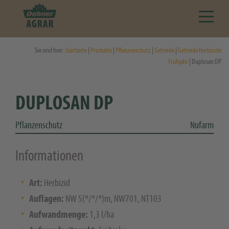
Sie sind hier:
Startseite
|
Produkte
|
Pflanzenschutz
|
Getreide
|
Getreide Herbizide
Frühjahr
| Duplosan DP
DUPLOSAN DP
Pflanzenschutz
Nufarm
Informationen
Art:
Herbizid
Auflagen:
NW 5(*/*/*)m, NW701, NT103
Aufwandmenge:
1,3 l/ha