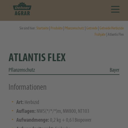
Sie sind hier:
Startseite
|
Produkte
|
Pflanzenschutz
|
Getreide
|
Getreide Herbizide
Frühjahr
| Atlantis Flex
ATLANTIS FLEX
Pflanzenschutz
Bayer
Informationen
Art:
Herbizid
Auflagen:
NW5(*/*/*)m, NW800, NT103
Aufwandmenge:
0,2 kg + 0,6 l Biopower