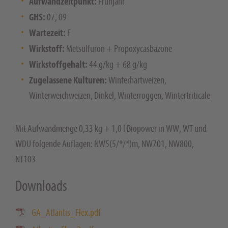
Aufwandzeitpunkt:
Frühjahr
GHS:
07, 09
Wartezeit:
F
Wirkstoff:
Metsulfuron + Propoxycasbazone
Wirkstoffgehalt:
44 g/kg + 68 g/kg
Zugelassene Kulturen:
Winterhartweizen,
Winterweichweizen, Dinkel, Winterroggen, Wintertriticale
Mit Aufwandmenge 0,33 kg + 1,0 l Biopower in WW, WT und
WDU folgende Auflagen: NW5(5/*/*)m, NW701, NW800,
NT103
Downloads
GA_Atlantis_Flex.pdf