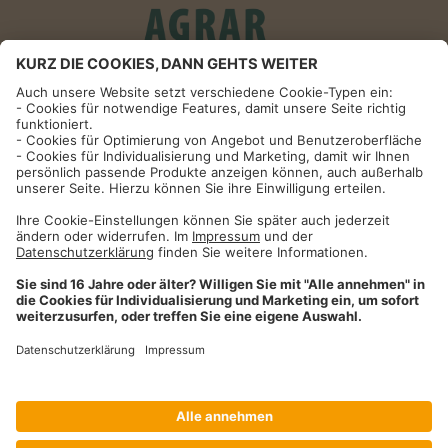
Informationen
Impressum
Datenschutzhinweise
AGB und Widerrufsbelehrung
Dehner Unternehmen
Cookie-Einstellungen
Dehner Agrar GmbH & Co. KG
Donauwörther Str. 3-5
86641
Rain
Telefon
09090 / 77 72 72
Fax
09090 / 77 73 91