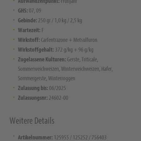
Aufwandzeitpunkt:
Frühjahr
GHS:
07, 09
Gebinde:
250 gr / 1,0 kg / 2,5 kg
Wartezeit:
F
Wirkstoff:
Carfentrazone + Metsulfuron
Wirkstoffgehalt:
372 g/kg + 96 g/kg
Zugelassene Kulturen:
Gerste, Triticale,
Sommerweichweizen, Winterweichweizen, Hafer,
Sommergerste, Winterroggen
Zulassung bis:
06/2025
Zulassungsnr:
24602-00
Weitere Details
Artikelnummer:
125955 / 125252 / 756403