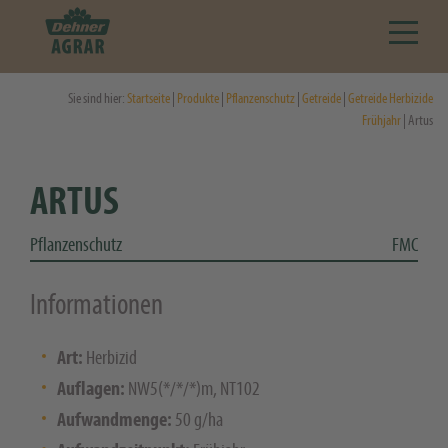
Sie sind hier:
Startseite
|
Produkte
|
Pflanzenschutz
|
Getreide
|
Getreide Herbizide
Frühjahr
| Artus
ARTUS
Pflanzenschutz
FMC
Informationen
Art:
Herbizid
Auflagen:
NW5(*/*/*)m, NT102
Aufwandmenge:
50 g/ha