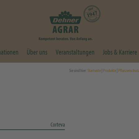
mationen
Über uns
Veranstaltungen
Jobs & Karriere
Sie sind hier:
Startseite
|
Produkte
|
Pflanzenschut
Corteva