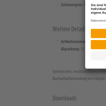
Zulassungsnr:
6218-00
Weitere Details
Artikelnummer:
105627 / 2
Abpackung:
5 l / 15 l
Systemisches, wuchsstofffreies Herb
Nachauflaufanwendung im Frühjahr.
Downloads