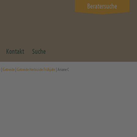
Beratersuche
Kontakt
Suche
z
|
Getreide
|
Getreide Herbizide Frühjahr
| Ariane C