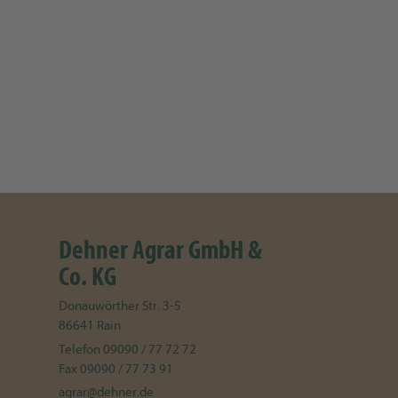
Dehner Agrar GmbH &
Co. KG
Donauwörther Str. 3-5
86641
Rain
Telefon
09090 / 77 72 72
Fax
09090 / 77 73 91
agrar@dehner.de