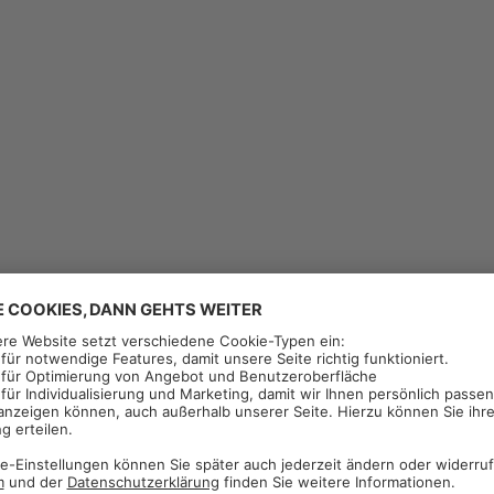
ralid + Florasulam
 g/l + 2,5 g/l
e, Sommerweichweizen,
en, Dinkel, Winterroggen,