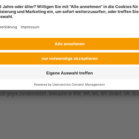
380178
izid gegen zweikeimblätt. Unkräuter in WW, WR, WG, WT, Dinkel, SW, SG 