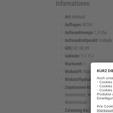
Informationen
Art:
Herbizid
Auflagen:
NT103
Aufwandmenge:
1,5 l/ha
Aufwandzeitpunkt:
Frühjahr
GHS:
07, 08, 09
Gebinde:
5 l / 15 l
Wartezeit:
F
Wirkstoff:
Fluroxypyr + Clopy
Wirkstoffgehalt:
100 g/l + 80
Zugelassene Kulturen:
Gerst
Sommerhafer, Winterweichweiz
Wintertriticale
Zulassung bis:
04/2025