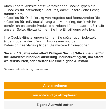
Informationen
Impressum
Datenschutzhinweise
AGB und Widerrufsbelehrung
Dehner Unternehmen
Cookie-Einstellungen
Dehner Agrar GmbH & Co. KG
Donauwörther Str. 3-5
86641
Rain
Telefon
09090 / 77 72 72
Fax
09090 / 77 73 91
agrar@dehner.de