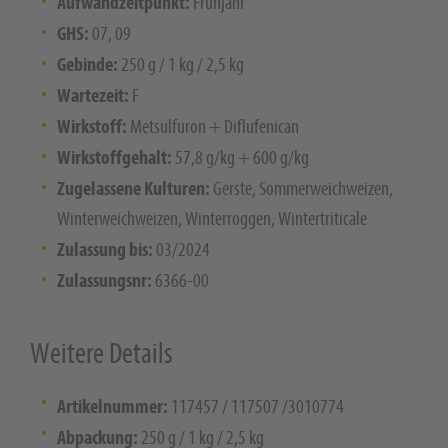
Aufwandzeitpunkt:
Frühjahr
GHS:
07, 09
Gebinde:
250 g / 1 kg / 2,5 kg
Wartezeit:
F
Wirkstoff:
Metsulfuron + Diflufenican
Wirkstoffgehalt:
57,8 g/kg + 600 g/kg
Zugelassene Kulturen:
Gerste, Sommerweichweizen,
Winterweichweizen, Winterroggen, Wintertriticale
Zulassung bis:
03/2024
Zulassungsnr:
6366-00
Weitere Details
Artikelnummer:
117457 / 117507 /3010774
Abpackung:
250 g / 1 kg / 2,5 kg