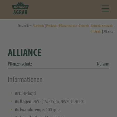
Sie sind hier:
Startseite
|
Produkte
|
Pflanzenschutz
|
Getreide
|
Getreide Herbizide
Frühjahr
| Alliance
ALLIANCE
Pflanzenschutz
Nufarm
Informationen
Art:
Herbizid
Auflagen:
NW -(15/5/5)m, NW701, NT101
Aufwandmenge:
100 g/ha