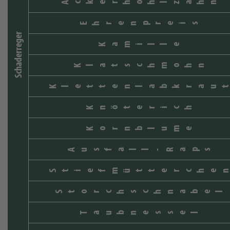
Ackerhohlzahn
Ehrenpreis
Schaderreger
Kamille
Klatschmohn
Klettenlabkrau
Knöterich
Kornblume
Ausfall-Raps
Stiefmütterche
Storchschnabel
Taubnessel