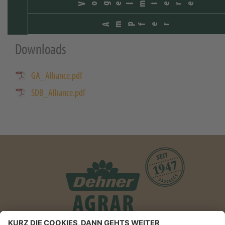
Vogelmiere
Ampfer
Downloads
GA_Alliance.pdf
SDB_Alliance.pdf