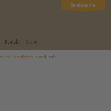
Beratersuche
Kontakt
Suche
zenschutz
|
Getreide
|
Getreide Fungizide
| Traciafin