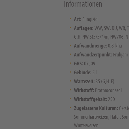
Informationen
Art:
Fungizid
Auflagen:
WW, SW, DU, WR, T
G,H: NW 5(5/5/*)m, NW706, N
Aufwandmenge:
0,8 l/ha
Aufwandzeitpunkt:
Frühjahr
GHS:
07, 09
Gebinde:
5 l
Wartezeit:
35 (G,H: F)
Wirkstoff:
Prothioconazol
Wirkstoffgehalt:
250
Zugelassene Kulturen:
Gerste
Sommerhartweizen, Hafer, So
Winterweizen