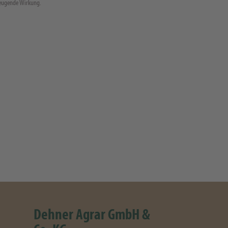
rbeugende Wirkung.
Dehner Agrar GmbH &