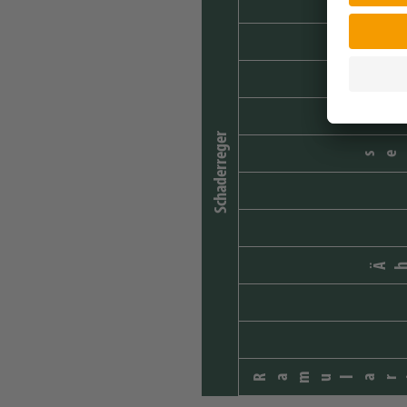
Schaderreger
se
Ä
Ramular