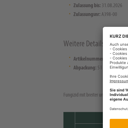
Zulassung bis:
31.08.2026
Zulassungsnr:
A398-00
Weitere Details
Artikelnummer:
4143426
Abpackung:
5 l
Fungizid mit breiter und sicherer Wi