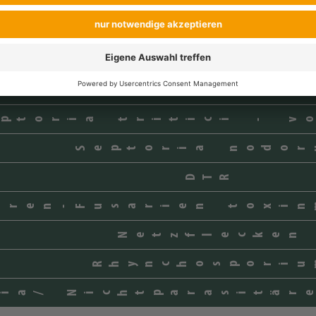
Mehltau - Stoppwi
Mehltau - Dauerwi
Rost
septoria tritici - 
ptoria tritici - v
Septoria nodor
DTR
hren-Fusarien toxin
Netzflecken
Rhynchosporiu
ia/ Nichtparasitär