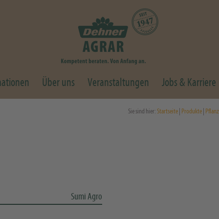
mationen
Über uns
Veranstaltungen
Jobs & Karriere
Sie sind hier:
Startseite
|
Produkte
|
Pflan
Sumi Agro