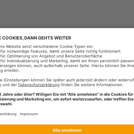
rkung in Weichweizen, Hartweizen, Gerste, Winterrogen, Hafer, Triticale u
Halmbruch