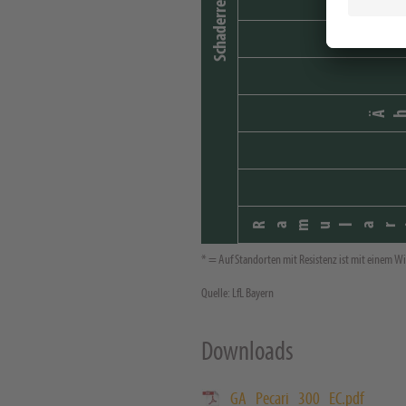
Schaderreger
se
Ä
Ramular
* = Auf Standorten mit Resistenz ist mit einem Wi
Quelle: LfL Bayern
Downloads
GA_Pecari_300_EC.pdf