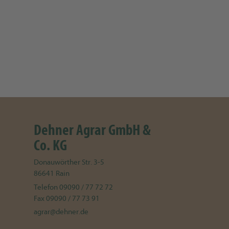
Dehner Agrar GmbH &
Co. KG
Donauwörther Str. 3-5
86641
Rain
Telefon
09090 / 77 72 72
Fax
09090 / 77 73 91
agrar@dehner.de