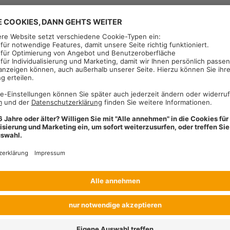
Halmbruch
Mehltau - Stoppwi
Mehltau - Dauerwi
Rost
septoria tritici - 