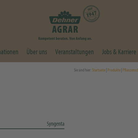
mationen
Über uns
Veranstaltungen
Jobs & Karriere
Sie sind hier:
Startseite
|
Produkte
|
Pflanzensc
Syngenta