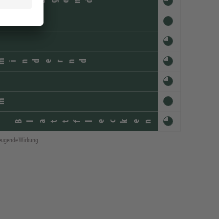
orbeugend
um
mindernd
m
e Blattflecken
rbeugende Wirkung.