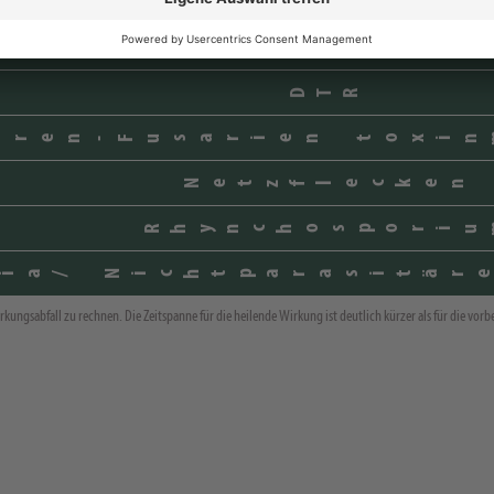
ptoria tritici - v
Septoria nodor
DTR
hren-Fusarien toxin
Netzflecken
Rhynchosporiu
ia/ Nichtparasitär
rkungsabfall zu rechnen. Die Zeitspanne für die heilende Wirkung ist deutlich kürzer als für die vo