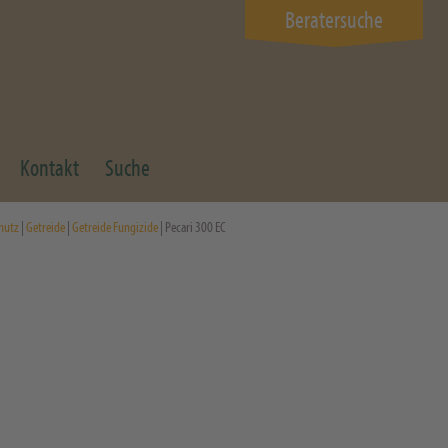
Beratersuche
Kontakt
Suche
hutz
|
Getreide
|
Getreide Fungizide
| Pecari 300 EC