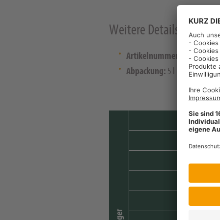
Weitere Details
Artikelnummer:
6756621
Abpackung:
5 l