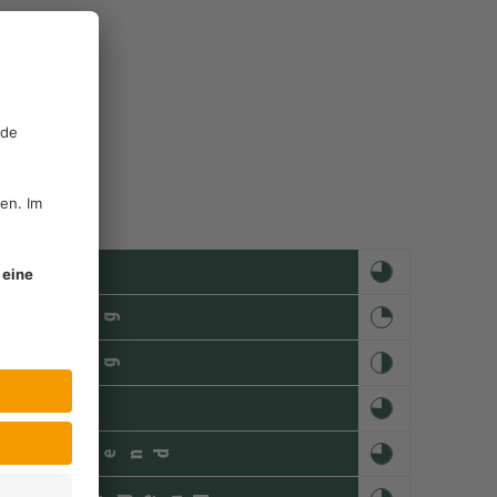
rkung
rkung
heilend