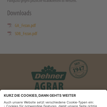
Fungizid gegen pilzliche Krankheiten in Weizen.
Downloads
GA_Fezan.pdf
SDB_Fezan.pdf