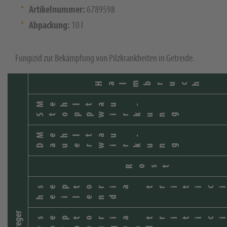
Artikelnummer:
6789598
Abpackung:
10 l
Fungizid zur Bekämpfung von Pilzkrankheiten in Getreide.
Halmbruch
Mehltau -
Stoppwirkung
Mehltau -
Dauerwirkung
Rost
septoria tritic
heilend
septoria tritic