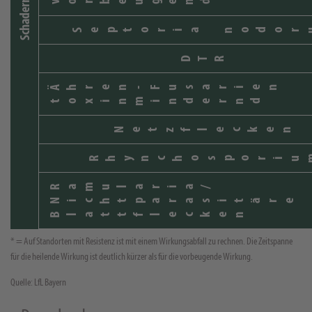
Schaderreger
vorbeugend
Septoria nodor
DTR
Ähren-Fusarien
toxinmindernd
Netzflecken
Rhynchosporiu
Ramularia/
Nichtparasitäre
Blattflecken
* = Auf Standorten mit Resistenz ist mit einem Wirkungsabfall zu rechnen. Die Zeitspanne
für die heilende Wirkung ist deutlich kürzer als für die vorbeugende Wirkung.
Quelle: LfL Bayern