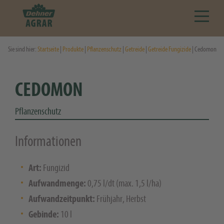
Sie sind hier:
Startseite
|
Produkte
|
Pflanzenschutz
|
Getreide
|
Getreide Fungizide
| Cedomon
CEDOMON
Pflanzenschutz
Informationen
Art:
Fungizid
Aufwandmenge:
0,75 l/dt (max. 1,5 l/ha)
Aufwandzeitpunkt:
Frühjahr, Herbst
Gebinde:
10 l