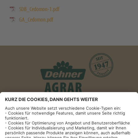
SDB_Cedomon-1.pdf
GA_Cedomon.pdf
Informationen
Impressum