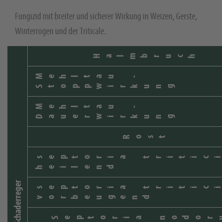
Fungizid mit breiter und sicherer Wirkung in Weizen, Gerste,
Winterrogen und der Triticale.
Halmbruch
Mehltau -
Stoppwirkung
Mehltau -
Dauerwirkung
Rost
septoria tritic
heilend
Schaderreger
septoria tritic
vorbeugend
Septoria nodor