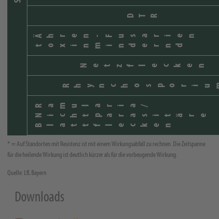
DTR
Ähren-Fusarien
toxinmindernd
Netzflecken
Rhynchosporiu
Ramularia/
Nichtparasitäre
Blattflecken
* = Auf Standorten mit Resistenz ist mit einem Wirkungsabfall zu rechnen. Die Zeitspanne
für die heilende Wirkung ist deutlich kürzer als für die vorbeugende Wirkung.
Quelle: LfL Bayern
Downloads