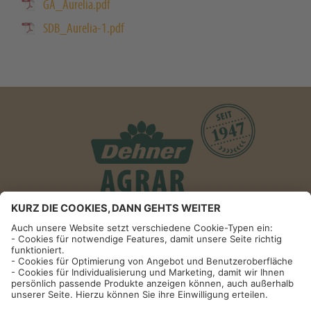
GA_Aurelia.pdf
SDB_Aurelia-1.pdf
Informationen
Impressum