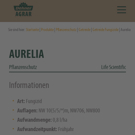
Sie sind hier:
Startseite
|
Produkte
|
Pflanzenschutz
|
Getreide
|
Getreide Fungizide
| Aurelia
AURELIA
Pflanzenschutz
Life Scientific
Informationen
Art:
Fungizid
Auflagen:
NW 10(5/5/*)m, NW706, NW800
Aufwandmenge:
0,8 l/ha
Aufwandzeitpunkt:
Frühjahr