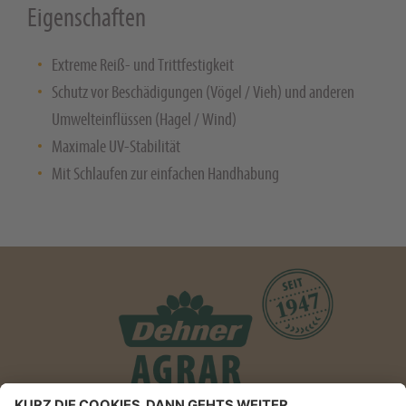
Eigenschaften
Extreme Reiß- und Trittfestigkeit
Schutz vor Beschädigungen (Vögel / Vieh) und anderen
Umwelteinflüssen (Hagel / Wind)
Maximale UV-Stabilität
Mit Schlaufen zur einfachen Handhabung