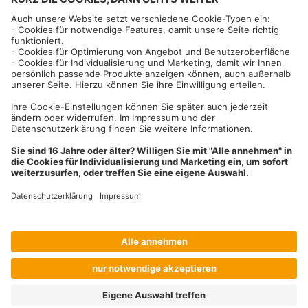
Informationen
Impressum
Datenschutzhinweise
AGB und Widerrufsbelehrung
Dehner Unternehmen
Cookie-Einstellungen
Dehner Agrar GmbH & Co. KG
Donauwörther Str. 3-5
86641
Rain
Telefon
09090 / 77 72 72
Fax
09090 / 77 73 91
agrar@dehner.de