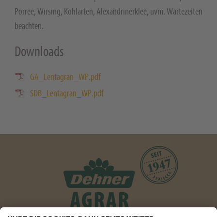
Porree, Wirsing, Kohlarten, Alexandrinerklee, uvm. Wartezeiten
beachten.
Downloads
GA_Lentagran_WP.pdf
SDB_Lentagran_WP.pdf