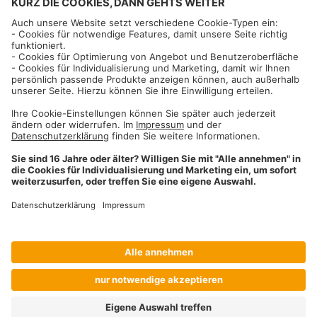
Informationen
Impressum
Datenschutzhinweise
AGB und Widerrufsbelehrung
Dehner Unternehmen
Cookie-Einstellungen
Dehner Agrar GmbH & Co. KG
Donauwörther Str. 3-5
86641
Rain
Telefon
09090 / 77 72 72
Fax
09090 / 77 73 91
agrar@dehner.de