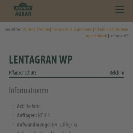
Sie sind hier:
Startseite
|
Produkte
|
Pflanzenschutz
|
Leguminosen
|
Ackerbohne, Futtererbse,
Lupine Herbizide
| Lentagran WP
LENTAGRAN WP
Pflanzenschutz
Belchim
Informationen
Art:
Herbizid
Auflagen:
NT103
Aufwandmenge:
NA: 2,0 kg/ha